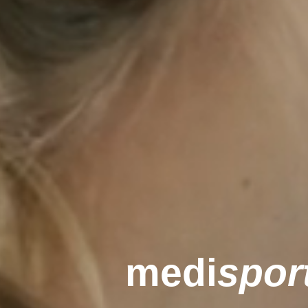
medi
spor